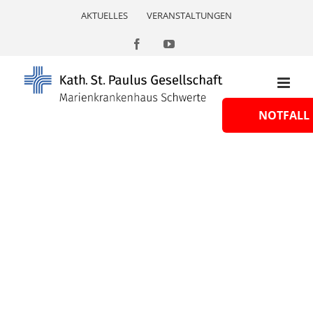
Skip
AKTUELLES
VERANSTALTUNGEN
to
content
Facebook
YouTube
NOTFALL