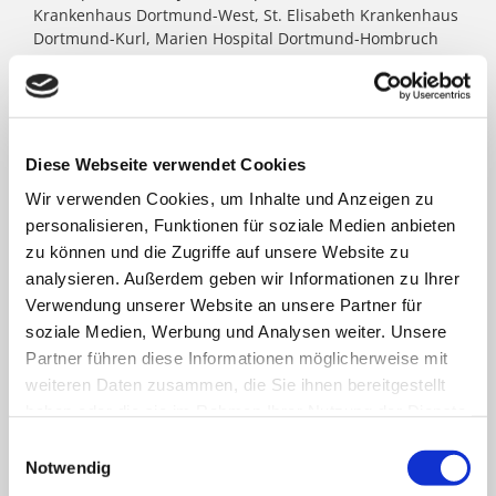
Krankenhaus Dortmund-West, St. Elisabeth Krankenhaus
Dortmund-Kurl, Marien Hospital Dortmund-Hombruch
sowie für das St. Johannes Hospital im Zentrum von
Dortmund. Darüber hinaus agieren unter dem Paulus-
Dach Altenheime und eine Jugendhilfe-Einrichtung. Die
Kath. St. Paulus Gesellschaft zählt zu den größten
katholischen Trägern in Nordrhein- Westfalen; rund
Diese Webseite verwendet Cookies
8.500 Menschen arbeiten für das Wohl der ihnen
Wir verwenden Cookies, um Inhalte und Anzeigen zu
anvertrauten Patient:innen, Bewohner:innen, Kinder und
Jugendlichen.
personalisieren, Funktionen für soziale Medien anbieten
zu können und die Zugriffe auf unsere Website zu
analysieren. Außerdem geben wir Informationen zu Ihrer
FACHBEREICHE
Verwendung unserer Website an unsere Partner für
soziale Medien, Werbung und Analysen weiter. Unsere
Partner führen diese Informationen möglicherweise mit
Klinik für Allgemein-, Viszeral- und minimal-
weiteren Daten zusammen, die Sie ihnen bereitgestellt
invasive Chirurgie
haben oder die sie im Rahmen Ihrer Nutzung der Dienste
gesammelt haben.
Einwilligungsauswahl
Klinik für Anästhesiologie & Intensivmedizin
Notwendig