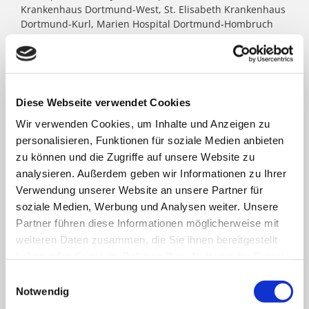
Krankenhaus Dortmund-West, St. Elisabeth Krankenhaus
Dortmund-Kurl, Marien Hospital Dortmund-Hombruch
sowie für das St. Johannes Hospital im Zentrum von
Dortmund. Darüber hinaus agieren unter dem Paulus-
Dach Altenheime und eine Jugendhilfe-Einrichtung. Die
Kath. St. Paulus Gesellschaft zählt zu den größten
katholischen Trägern in Nordrhein- Westfalen; rund
Diese Webseite verwendet Cookies
8.500 Menschen arbeiten für das Wohl der ihnen
Wir verwenden Cookies, um Inhalte und Anzeigen zu
anvertrauten Patient:innen, Bewohner:innen, Kinder und
Jugendlichen.
personalisieren, Funktionen für soziale Medien anbieten
zu können und die Zugriffe auf unsere Website zu
analysieren. Außerdem geben wir Informationen zu Ihrer
FACHBEREICHE
Verwendung unserer Website an unsere Partner für
soziale Medien, Werbung und Analysen weiter. Unsere
Partner führen diese Informationen möglicherweise mit
Klinik für Allgemein-, Viszeral- und minimal-
weiteren Daten zusammen, die Sie ihnen bereitgestellt
invasive Chirurgie
haben oder die sie im Rahmen Ihrer Nutzung der Dienste
gesammelt haben.
Einwilligungsauswahl
Klinik für Anästhesiologie & Intensivmedizin
Notwendig