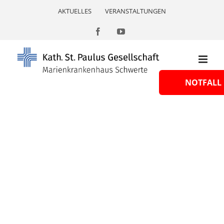
Skip
AKTUELLES
VERANSTALTUNGEN
to
content
Facebook
YouTube
NOTFALL