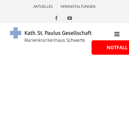
Skip
AKTUELLES
VERANSTALTUNGEN
to
content
Facebook
YouTube
NOTFALL