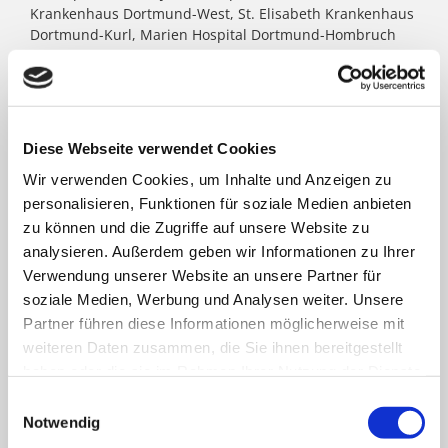
Krankenhaus Dortmund-West, St. Elisabeth Krankenhaus
Dortmund-Kurl, Marien Hospital Dortmund-Hombruch
sowie für das St. Johannes Hospital im Zentrum von
Dortmund. Darüber hinaus agieren unter dem Paulus-
Dach Altenheime und eine Jugendhilfe-Einrichtung. Die
Kath. St. Paulus Gesellschaft zählt zu den größten
katholischen Trägern in Nordrhein- Westfalen; rund
Diese Webseite verwendet Cookies
8.500 Menschen arbeiten für das Wohl der ihnen
Wir verwenden Cookies, um Inhalte und Anzeigen zu
anvertrauten Patient:innen, Bewohner:innen, Kinder und
Jugendlichen.
personalisieren, Funktionen für soziale Medien anbieten
zu können und die Zugriffe auf unsere Website zu
analysieren. Außerdem geben wir Informationen zu Ihrer
FACHBEREICHE
Verwendung unserer Website an unsere Partner für
soziale Medien, Werbung und Analysen weiter. Unsere
Partner führen diese Informationen möglicherweise mit
Klinik für Allgemein-, Viszeral- und minimal-
weiteren Daten zusammen, die Sie ihnen bereitgestellt
invasive Chirurgie
haben oder die sie im Rahmen Ihrer Nutzung der Dienste
gesammelt haben.
Einwilligungsauswahl
Klinik für Anästhesiologie & Intensivmedizin
Notwendig