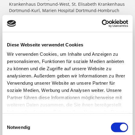
Krankenhaus Dortmund-West, St. Elisabeth Krankenhaus
Dortmund-Kurl, Marien Hospital Dortmund-Hombruch
sowie für das St. Johannes Hospital im Zentrum von
Dortmund. Darüber hinaus agieren unter dem Paulus-
Dach Altenheime und eine Jugendhilfe-Einrichtung. Die
Kath. St. Paulus Gesellschaft zählt zu den größten
katholischen Trägern in Nordrhein- Westfalen; rund
Diese Webseite verwendet Cookies
8.500 Menschen arbeiten für das Wohl der ihnen
Wir verwenden Cookies, um Inhalte und Anzeigen zu
anvertrauten Patient:innen, Bewohner:innen, Kinder und
Jugendlichen.
personalisieren, Funktionen für soziale Medien anbieten
zu können und die Zugriffe auf unsere Website zu
analysieren. Außerdem geben wir Informationen zu Ihrer
FACHBEREICHE
Verwendung unserer Website an unsere Partner für
soziale Medien, Werbung und Analysen weiter. Unsere
Partner führen diese Informationen möglicherweise mit
Klinik für Allgemein-, Viszeral- und minimal-
weiteren Daten zusammen, die Sie ihnen bereitgestellt
invasive Chirurgie
haben oder die sie im Rahmen Ihrer Nutzung der Dienste
gesammelt haben.
Einwilligungsauswahl
Klinik für Anästhesiologie & Intensivmedizin
Notwendig