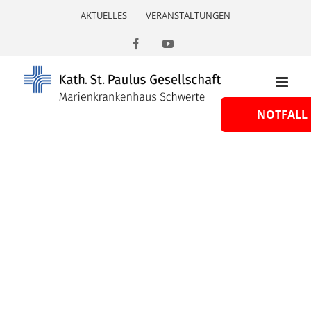
Skip
AKTUELLES
VERANSTALTUNGEN
to
content
Facebook
YouTube
NOTFALL