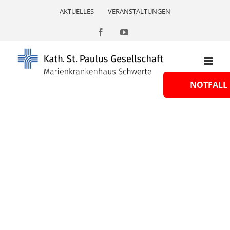
Skip
AKTUELLES
VERANSTALTUNGEN
to
content
Facebook
YouTube
NOTFALL