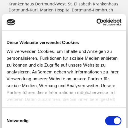
Krankenhaus Dortmund-West, St. Elisabeth Krankenhaus
Dortmund-Kurl, Marien Hospital Dortmund-Hombruch
sowie für das St. Johannes Hospital im Zentrum von
Dortmund. Darüber hinaus agieren unter dem Paulus-
Dach Altenheime und eine Jugendhilfe-Einrichtung. Die
Kath. St. Paulus Gesellschaft zählt zu den größten
katholischen Trägern in Nordrhein- Westfalen; rund
Diese Webseite verwendet Cookies
8.500 Menschen arbeiten für das Wohl der ihnen
Wir verwenden Cookies, um Inhalte und Anzeigen zu
anvertrauten Patient:innen, Bewohner:innen, Kinder und
Jugendlichen.
personalisieren, Funktionen für soziale Medien anbieten
zu können und die Zugriffe auf unsere Website zu
analysieren. Außerdem geben wir Informationen zu Ihrer
FACHBEREICHE
Verwendung unserer Website an unsere Partner für
soziale Medien, Werbung und Analysen weiter. Unsere
Partner führen diese Informationen möglicherweise mit
Klinik für Allgemein-, Viszeral- und minimal-
weiteren Daten zusammen, die Sie ihnen bereitgestellt
invasive Chirurgie
haben oder die sie im Rahmen Ihrer Nutzung der Dienste
gesammelt haben.
Einwilligungsauswahl
Klinik für Anästhesiologie & Intensivmedizin
Notwendig