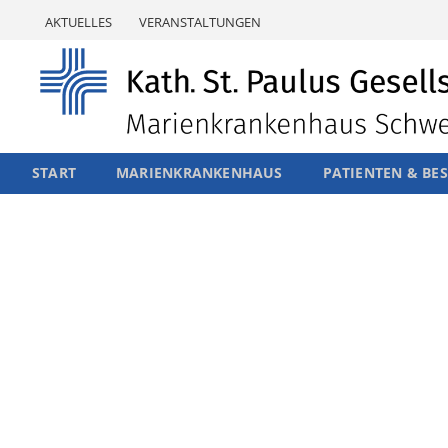
Skip
AKTUELLES
VERANSTALTUNGEN
to
content
START
MARIENKRANKENHAUS
PATIENTEN & BE