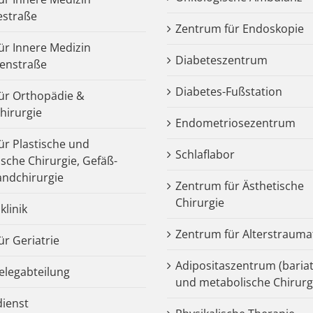
estraße
Zentrum für Endoskopie
für Innere Medizin
Diabeteszentrum
enstraße
Diabetes-Fußstation
 für Orthopädie &
chirurgie
Endometriosezentrum
für Plastische und
Schlaflabor
ische Chirurgie, Gefäß-
ndchirurgie
Zentrum für Ästhetische
Chirurgie
klinik
Zentrum für Alterstrauma
für Geriatrie
Adipositaszentrum (bariat
legabteilung
und metabolische Chirurg
dienst