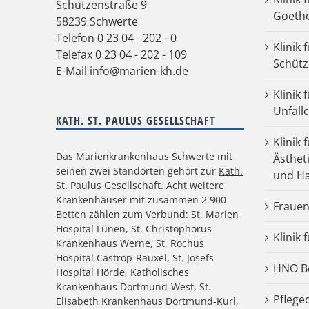
Schützenstraße 9
Goeth
58239 Schwerte
Telefon
0 23 04 - 202 - 0
Klinik 
Telefax 0 23 04 - 202 - 109
Schütz
E-Mail
info@marien-kh.de
Klinik
Unfall
KATH. ST. PAULUS GESELLSCHAFT
Klinik 
Das Marienkrankenhaus Schwerte mit
Ästhet
seinen zwei Standorten gehört zur
Kath.
und Ha
St. Paulus Gesellschaft
. Acht weitere
Krankenhäuser mit zusammen 2.900
Frauen
Betten zählen zum Verbund: St. Marien
Hospital Lünen, St. Christophorus
Klinik 
Krankenhaus Werne, St. Rochus
Hospital Castrop-Rauxel, St. Josefs
HNO Be
Hospital Hörde, Katholisches
Krankenhaus Dortmund-West, St.
Pflege
Elisabeth Krankenhaus Dortmund-Kurl,