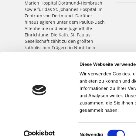
Marien Hospital Dortmund-Hombruch
sowie für das St. Johannes Hospital im
Zentrum von Dortmund. Darüber
hinaus agieren unter dem Paulus-Dach
Altenheime und eine Jugendhilfe-
Einrichtung. Die Kath. St. Paulus
Gesellschaft zählt zu den größten
katholischen Trägern in Nordrhein-
Westfalen; rund 8.500 Menschen
arbeiten für das Wohl der ihnen
Diese Webseite verwende
anvertrauten Patient:innen,
Bewohner:innen, Kinder und
Wir verwenden Cookies, um
Jugendlichen.
anbieten zu können und di
Informationen zu Ihrer Ve
und Analysen weiter. Unse
zusammen, die Sie ihnen b
gesammelt haben.
Einwilligungsauswahl
Notwendig