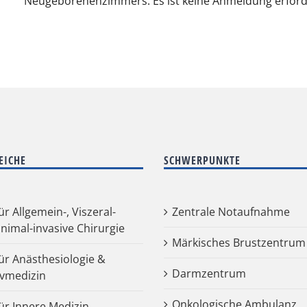
Neugeborenenzimmers. Es ist keine Anmeldung erforde
EICHE
SCHWERPUNKTE
für Allgemein-, Viszeral-
Zentrale Notaufnahme
nimal-invasive Chirurgie
Märkisches Brustzentrum
für Anästhesiologie &
Darmzentrum
ivmedizin
Onkologische Ambulanz
für Innere Medizin