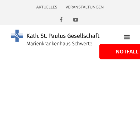
Skip
AKTUELLES
VERANSTALTUNGEN
to
content
Facebook
YouTube
NOTFALL