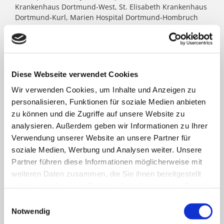
Krankenhaus Dortmund-West, St. Elisabeth Krankenhaus
Dortmund-Kurl, Marien Hospital Dortmund-Hombruch
sowie für das St. Johannes Hospital im Zentrum von
Dortmund. Darüber hinaus agieren unter dem Paulus-
Dach Altenheime und eine Jugendhilfe-Einrichtung. Die
Kath. St. Paulus Gesellschaft zählt zu den größten
katholischen Trägern in Nordrhein- Westfalen; rund
Diese Webseite verwendet Cookies
8.500 Menschen arbeiten für das Wohl der ihnen
Wir verwenden Cookies, um Inhalte und Anzeigen zu
anvertrauten Patient:innen, Bewohner:innen, Kinder und
Jugendlichen.
personalisieren, Funktionen für soziale Medien anbieten
zu können und die Zugriffe auf unsere Website zu
analysieren. Außerdem geben wir Informationen zu Ihrer
FACHBEREICHE
Verwendung unserer Website an unsere Partner für
soziale Medien, Werbung und Analysen weiter. Unsere
Partner führen diese Informationen möglicherweise mit
Klinik für Allgemein-, Viszeral- und minimal-
weiteren Daten zusammen, die Sie ihnen bereitgestellt
invasive Chirurgie
haben oder die sie im Rahmen Ihrer Nutzung der Dienste
gesammelt haben.
Einwilligungsauswahl
Klinik für Anästhesiologie & Intensivmedizin
Notwendig