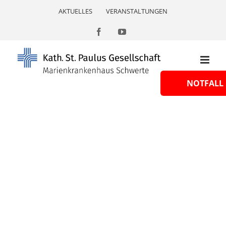
Skip
AKTUELLES
VERANSTALTUNGEN
to
content
Facebook
YouTube
NOTFALL