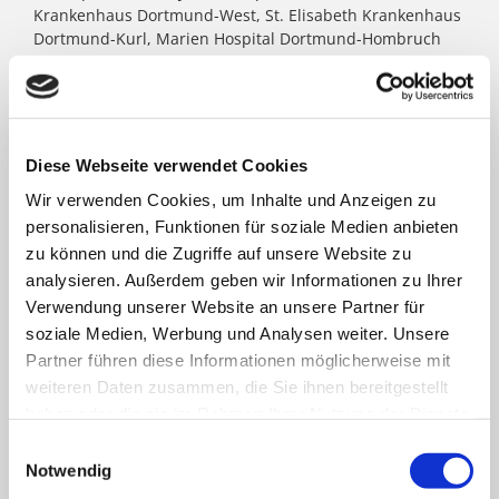
Krankenhaus Dortmund-West, St. Elisabeth Krankenhaus
Dortmund-Kurl, Marien Hospital Dortmund-Hombruch
sowie für das St. Johannes Hospital im Zentrum von
Dortmund. Darüber hinaus agieren unter dem Paulus-
Dach Altenheime und eine Jugendhilfe-Einrichtung. Die
Kath. St. Paulus Gesellschaft zählt zu den größten
katholischen Trägern in Nordrhein- Westfalen; rund
Diese Webseite verwendet Cookies
8.500 Menschen arbeiten für das Wohl der ihnen
Wir verwenden Cookies, um Inhalte und Anzeigen zu
anvertrauten Patient:innen, Bewohner:innen, Kinder und
Jugendlichen.
personalisieren, Funktionen für soziale Medien anbieten
zu können und die Zugriffe auf unsere Website zu
analysieren. Außerdem geben wir Informationen zu Ihrer
FACHBEREICHE
Verwendung unserer Website an unsere Partner für
soziale Medien, Werbung und Analysen weiter. Unsere
Partner führen diese Informationen möglicherweise mit
Klinik für Allgemein-, Viszeral- und minimal-
weiteren Daten zusammen, die Sie ihnen bereitgestellt
invasive Chirurgie
haben oder die sie im Rahmen Ihrer Nutzung der Dienste
gesammelt haben.
Einwilligungsauswahl
Klinik für Anästhesiologie & Intensivmedizin
Notwendig