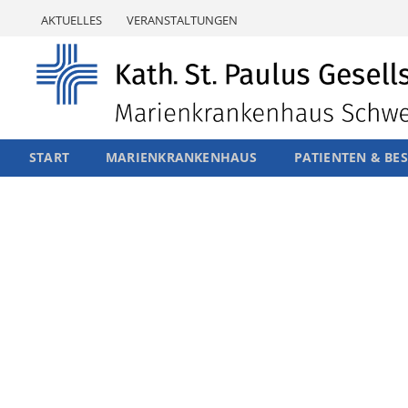
Skip
AKTUELLES
VERANSTALTUNGEN
to
content
START
MARIENKRANKENHAUS
PATIENTEN & BE