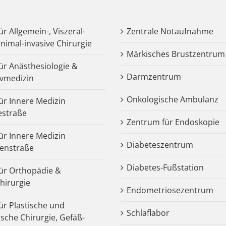
für Allgemein-, Viszeral-
Zentrale Notaufnahme
nimal-invasive Chirurgie
Märkisches Brustzentrum
für Anästhesiologie &
Darmzentrum
ivmedizin
Onkologische Ambulanz
für Innere Medizin
estraße
Zentrum für Endoskopie
für Innere Medizin
Diabeteszentrum
enstraße
Diabetes-Fußstation
 für Orthopädie &
chirurgie
Endometriosezentrum
für Plastische und
Schlaflabor
ische Chirurgie, Gefäß-