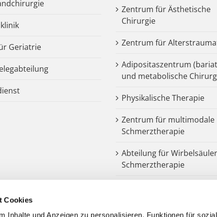
ndchirurgie
Zentrum für Ästhetische
Chirurgie
klinik
Zentrum für Alterstrauma
für Geriatrie
Adipositaszentrum (bariat
legabteilung
und metabolische Chirurg
dienst
Physikalische Therapie
Zentrum für multimodale
Schmerztherapie
Abteilung für Wirbelsäule
Schmerztherapie
Dysphagiezentrum
t Cookies
Endoprothetik
 Inhalte und Anzeigen zu personalisieren, Funktionen für sozia