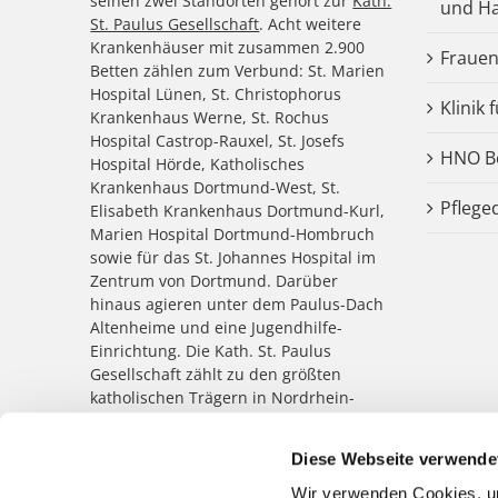
seinen zwei Standorten gehört zur
Kath.
und Ha
St. Paulus Gesellschaft
. Acht weitere
Krankenhäuser mit zusammen 2.900
Frauen
Betten zählen zum Verbund: St. Marien
Hospital Lünen, St. Christophorus
Klinik 
Krankenhaus Werne, St. Rochus
Hospital Castrop-Rauxel, St. Josefs
HNO Be
Hospital Hörde, Katholisches
Krankenhaus Dortmund-West, St.
Pflege
Elisabeth Krankenhaus Dortmund-Kurl,
Marien Hospital Dortmund-Hombruch
sowie für das St. Johannes Hospital im
Zentrum von Dortmund. Darüber
hinaus agieren unter dem Paulus-Dach
Altenheime und eine Jugendhilfe-
Einrichtung. Die Kath. St. Paulus
Gesellschaft zählt zu den größten
katholischen Trägern in Nordrhein-
Westfalen; rund 8.500 Menschen
arbeiten für das Wohl der ihnen
Diese Webseite verwende
anvertrauten Patient:innen,
Bewohner:innen, Kinder und
Wir verwenden Cookies, um