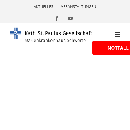
Skip
AKTUELLES
VERANSTALTUNGEN
to
content
Facebook
YouTube
NOTFALL