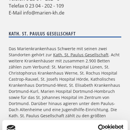
Telefax 0 23 04 - 202 - 109
E-Mail
info@marien-kh.de
KATH. ST. PAULUS GESELLSCHAFT
Das Marienkrankenhaus Schwerte mit seinen zwei
Standorten gehört zur
Kath. St. Paulus Gesellschaft
. Acht
weitere Krankenhäuser mit zusammen 2.900 Betten
zählen zum Verbund: St. Marien Hospital Lünen, St.
Christophorus Krankenhaus Werne, St. Rochus Hospital
Castrop-Rauxel, St. Josefs Hospital Hörde, Katholisches
Krankenhaus Dortmund-West, St. Elisabeth Krankenhaus
Dortmund-Kurl, Marien Hospital Dortmund-Hombruch
sowie für das St. Johannes Hospital im Zentrum von
Dortmund. Darüber hinaus agieren unter dem Paulus-
Dach Altenheime und eine Jugendhilfe-Einrichtung. Die
Kath. St. Paulus Gesellschaft zählt zu den größten
katholischen Trägern in Nordrhein- Westfalen; rund
8.500 Menschen arbeiten für das Wohl der ihnen