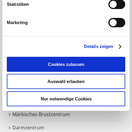
Gefäß- und Handchirurgie
Statistiken
Frauenklinik
Marketing
Klinik für Geriatrie
HNO Belegabteilung
Details zeigen
Pflegedienst
Cookies zulassen
SCHWERPUNKTE
Auswahl erlauben
Nur notwendige Cookies
Zentrale Notaufnahme
Märkisches Brustzentrum
Darmzentrum