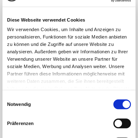
anvertrauten Patient:innen, Bewohner:innen, Kinder und
Jugendlichen.
Diese Webseite verwendet Cookies
Wir verwenden Cookies, um Inhalte und Anzeigen zu
FACHBEREICHE
personalisieren, Funktionen für soziale Medien anbieten
zu können und die Zugriffe auf unsere Website zu
analysieren. Außerdem geben wir Informationen zu Ihrer
Klinik für Allgemein-, Viszeral- und minimal-
Verwendung unserer Website an unsere Partner für
invasive Chirurgie
soziale Medien, Werbung und Analysen weiter. Unsere
Partner führen diese Informationen möglicherweise mit
Klinik für Anästhesiologie & Intensivmedizin
weiteren Daten zusammen, die Sie ihnen bereitgestellt
haben oder die sie im Rahmen Ihrer Nutzung der Dienste
Klinik für Innere Medizin Goethestraße
gesammelt haben.
Einwilligungsauswahl
Klinik für Innere Medizin Schützenstraße
Notwendig
Klinik für Orthopädie & Unfallchirurgie
Präferenzen
Klinik für Plastische und Ästhetische Chirurgie,