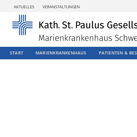
Skip
AKTUELLES
VERANSTALTUNGEN
to
content
START
MARIENKRANKENHAUS
PATIENTEN & BE