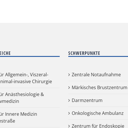
EICHE
SCHWERPUNKTE
für Allgemein-, Viszeral-
Zentrale Notaufnahme
nimal-invasive Chirurgie
Märkisches Brustzentrum
für Anästhesiologie &
Darmzentrum
ivmedizin
Onkologische Ambulanz
für Innere Medizin
estraße
Zentrum für Endoskopie