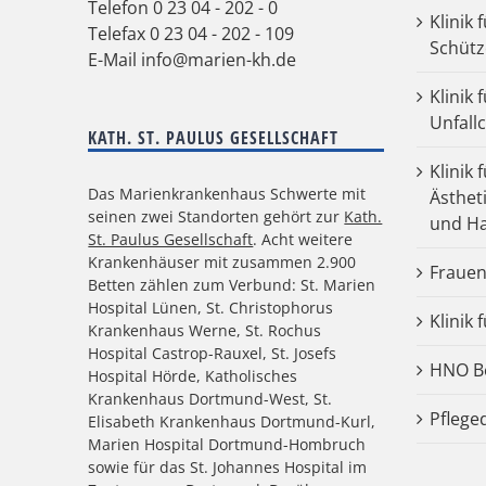
Telefon
0 23 04 - 202 - 0
Klinik 
Telefax 0 23 04 - 202 - 109
Schütz
E-Mail
info@marien-kh.de
Klinik
Unfall
KATH. ST. PAULUS GESELLSCHAFT
Klinik 
Das Marienkrankenhaus Schwerte mit
Ästhet
seinen zwei Standorten gehört zur
Kath.
und Ha
St. Paulus Gesellschaft
. Acht weitere
Krankenhäuser mit zusammen 2.900
Frauen
Betten zählen zum Verbund: St. Marien
Hospital Lünen, St. Christophorus
Klinik 
Krankenhaus Werne, St. Rochus
Hospital Castrop-Rauxel, St. Josefs
HNO Be
Hospital Hörde, Katholisches
Krankenhaus Dortmund-West, St.
Pflege
Elisabeth Krankenhaus Dortmund-Kurl,
Marien Hospital Dortmund-Hombruch
sowie für das St. Johannes Hospital im