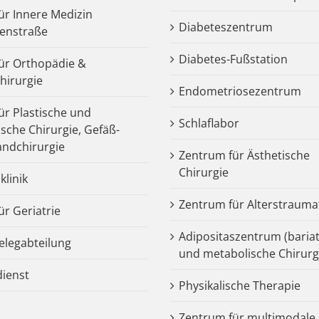
für Innere Medizin
Diabeteszentrum
enstraße
Diabetes-Fußstation
 für Orthopädie &
chirurgie
Endometriosezentrum
für Plastische und
Schlaflabor
ische Chirurgie, Gefäß-
ndchirurgie
Zentrum für Ästhetische
Chirurgie
klinik
Zentrum für Alterstrauma
für Geriatrie
Adipositaszentrum (bariat
legabteilung
und metabolische Chirurg
dienst
Physikalische Therapie
Zentrum für multimodale