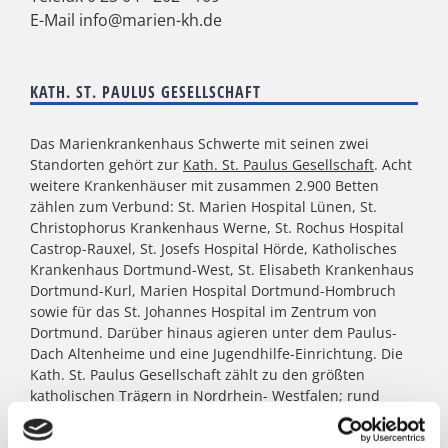
E-Mail
info@marien-kh.de
KATH. ST. PAULUS GESELLSCHAFT
Das Marienkrankenhaus Schwerte mit seinen zwei
Standorten gehört zur
Kath. St. Paulus Gesellschaft
. Acht
weitere Krankenhäuser mit zusammen 2.900 Betten
zählen zum Verbund: St. Marien Hospital Lünen, St.
Christophorus Krankenhaus Werne, St. Rochus Hospital
Castrop-Rauxel, St. Josefs Hospital Hörde, Katholisches
Krankenhaus Dortmund-West, St. Elisabeth Krankenhaus
Dortmund-Kurl, Marien Hospital Dortmund-Hombruch
sowie für das St. Johannes Hospital im Zentrum von
Dortmund. Darüber hinaus agieren unter dem Paulus-
Dach Altenheime und eine Jugendhilfe-Einrichtung. Die
Kath. St. Paulus Gesellschaft zählt zu den größten
katholischen Trägern in Nordrhein- Westfalen; rund
8.500 Menschen arbeiten für das Wohl der ihnen
anvertrauten Patient:innen, Bewohner:innen, Kinder und