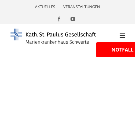
Skip
AKTUELLES
VERANSTALTUNGEN
to
content
Facebook
YouTube
NOTFALL