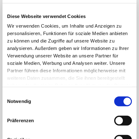
Jugendlichen.
Diese Webseite verwendet Cookies
FACHBEREICHE
Wir verwenden Cookies, um Inhalte und Anzeigen zu
personalisieren, Funktionen für soziale Medien anbieten
zu können und die Zugriffe auf unsere Website zu
Klinik für Allgemein-, Viszeral- und minimal-
analysieren. Außerdem geben wir Informationen zu Ihrer
invasive Chirurgie
Verwendung unserer Website an unsere Partner für
soziale Medien, Werbung und Analysen weiter. Unsere
Klinik für Anästhesiologie & Intensivmedizin
Partner führen diese Informationen möglicherweise mit
weiteren Daten zusammen, die Sie ihnen bereitgestellt
Klinik für Innere Medizin Goethestraße
haben oder die sie im Rahmen Ihrer Nutzung der Dienste
gesammelt haben.
Einwilligungsauswahl
Klinik für Innere Medizin Schützenstraße
Notwendig
Klinik für Orthopädie & Unfallchirurgie
Präferenzen
Klinik für Plastische und Ästhetische Chirurgie,
Gefäß- und Handchirurgie