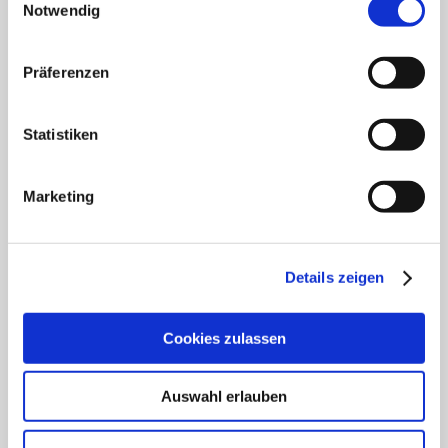
Notwendig
Klinik für Anästhesiologie & Intensivmedizin
Präferenzen
Klinik für Innere Medizin Goethestraße
Klinik für Innere Medizin Schützenstraße
Statistiken
Klinik für Orthopädie & Unfallchirurgie
Marketing
Klinik für Plastische und Ästhetische Chirurgie,
Gefäß- und Handchirurgie
Details zeigen
Frauenklinik
Klinik für Geriatrie
Cookies zulassen
HNO Belegabteilung
Auswahl erlauben
Pflegedienst