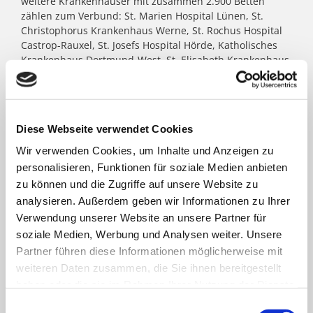
weitere Krankenhäuser mit zusammen 2.900 Betten
zählen zum Verbund: St. Marien Hospital Lünen, St.
Christophorus Krankenhaus Werne, St. Rochus Hospital
Castrop-Rauxel, St. Josefs Hospital Hörde, Katholisches
Krankenhaus Dortmund-West, St. Elisabeth Krankenhaus
Dortmund-Kurl, Marien Hospital Dortmund-Hombruch
sowie für das St. Johannes Hospital im Zentrum von
Dortmund. Darüber hinaus agieren unter dem Paulus-
Dach Altenheime und eine Jugendhilfe-Einrichtung. Die
Diese Webseite verwendet Cookies
Kath. St. Paulus Gesellschaft zählt zu den größten
katholischen Trägern in Nordrhein- Westfalen; rund
Wir verwenden Cookies, um Inhalte und Anzeigen zu
8.500 Menschen arbeiten für das Wohl der ihnen
personalisieren, Funktionen für soziale Medien anbieten
anvertrauten Patient:innen, Bewohner:innen, Kinder und
zu können und die Zugriffe auf unsere Website zu
Jugendlichen.
analysieren. Außerdem geben wir Informationen zu Ihrer
Verwendung unserer Website an unsere Partner für
soziale Medien, Werbung und Analysen weiter. Unsere
FACHBEREICHE
Partner führen diese Informationen möglicherweise mit
weiteren Daten zusammen, die Sie ihnen bereitgestellt
haben oder die sie im Rahmen Ihrer Nutzung der Dienste
Klinik für Allgemein-, Viszeral- und minimal-
gesammelt haben.
Einwilligungsauswahl
invasive Chirurgie