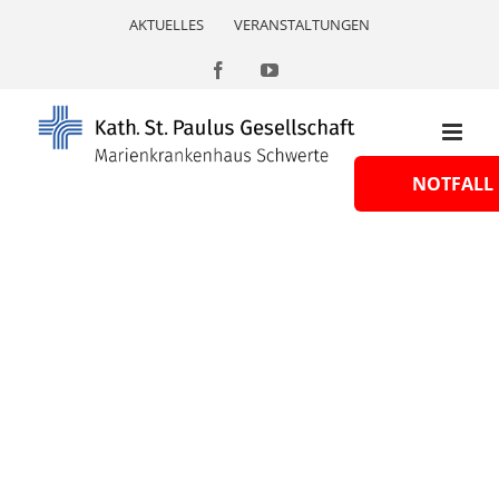
Skip
AKTUELLES
VERANSTALTUNGEN
to
content
Facebook
YouTube
NOTFALL