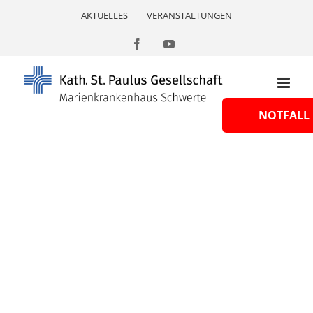
Skip
AKTUELLES
VERANSTALTUNGEN
to
content
Facebook
YouTube
NOTFALL