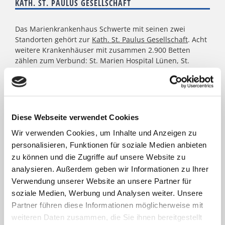
KATH. ST. PAULUS GESELLSCHAFT
Das Marienkrankenhaus Schwerte mit seinen zwei
Standorten gehört zur
Kath. St. Paulus Gesellschaft
. Acht
weitere Krankenhäuser mit zusammen 2.900 Betten
zählen zum Verbund: St. Marien Hospital Lünen, St.
Christophorus Krankenhaus Werne, St. Rochus Hospital
Castrop-Rauxel, St. Josefs Hospital Hörde, Katholisches
Krankenhaus Dortmund-West, St. Elisabeth Krankenhaus
Dortmund-Kurl, Marien Hospital Dortmund-Hombruch
sowie für das St. Johannes Hospital im Zentrum von
Diese Webseite verwendet Cookies
Dortmund. Darüber hinaus agieren unter dem Paulus-
Wir verwenden Cookies, um Inhalte und Anzeigen zu
Dach Altenheime und eine Jugendhilfe-Einrichtung. Die
Kath. St. Paulus Gesellschaft zählt zu den größten
personalisieren, Funktionen für soziale Medien anbieten
katholischen Trägern in Nordrhein- Westfalen; rund
zu können und die Zugriffe auf unsere Website zu
8.500 Menschen arbeiten für das Wohl der ihnen
analysieren. Außerdem geben wir Informationen zu Ihrer
anvertrauten Patient:innen, Bewohner:innen, Kinder und
Verwendung unserer Website an unsere Partner für
Jugendlichen.
soziale Medien, Werbung und Analysen weiter. Unsere
Partner führen diese Informationen möglicherweise mit
weiteren Daten zusammen, die Sie ihnen bereitgestellt
FACHBEREICHE