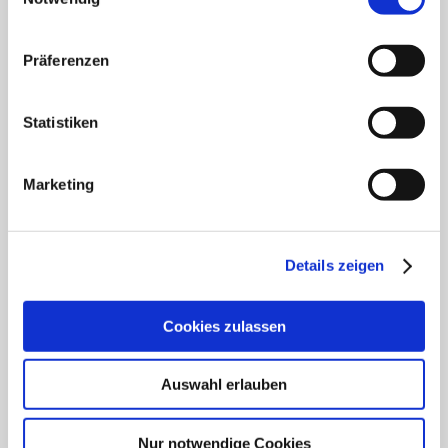
Klinik für Anästhesiologie & Intensivmedizin
Klinik für Innere Medizin Goethestraße
Präferenzen
Klinik für Innere Medizin Schützenstraße
Statistiken
Klinik für Orthopädie & Unfallchirurgie
Marketing
Klinik für Plastische und Ästhetische Chirurgie,
Gefäß- und Handchirurgie
Frauenklinik
Details zeigen
Klinik für Geriatrie
Cookies zulassen
HNO Belegabteilung
Auswahl erlauben
Pflegedienst
Nur notwendige Cookies