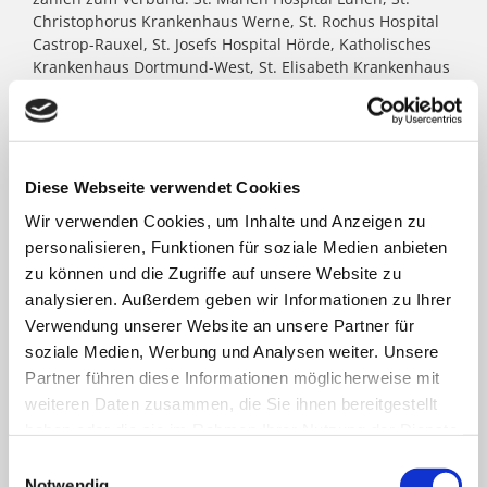
Christophorus Krankenhaus Werne, St. Rochus Hospital
Castrop-Rauxel, St. Josefs Hospital Hörde, Katholisches
Krankenhaus Dortmund-West, St. Elisabeth Krankenhaus
Dortmund-Kurl, Marien Hospital Dortmund-Hombruch
sowie für das St. Johannes Hospital im Zentrum von
Dortmund. Darüber hinaus agieren unter dem Paulus-
Dach Altenheime und eine Jugendhilfe-Einrichtung. Die
Kath. St. Paulus Gesellschaft zählt zu den größten
Diese Webseite verwendet Cookies
katholischen Trägern in Nordrhein- Westfalen; rund
Wir verwenden Cookies, um Inhalte und Anzeigen zu
8.500 Menschen arbeiten für das Wohl der ihnen
personalisieren, Funktionen für soziale Medien anbieten
anvertrauten Patient:innen, Bewohner:innen, Kinder und
Jugendlichen.
zu können und die Zugriffe auf unsere Website zu
analysieren. Außerdem geben wir Informationen zu Ihrer
Verwendung unserer Website an unsere Partner für
FACHBEREICHE
soziale Medien, Werbung und Analysen weiter. Unsere
Partner führen diese Informationen möglicherweise mit
weiteren Daten zusammen, die Sie ihnen bereitgestellt
Klinik für Allgemein-, Viszeral- und minimal-
haben oder die sie im Rahmen Ihrer Nutzung der Dienste
invasive Chirurgie
gesammelt haben.
Einwilligungsauswahl
Notwendig