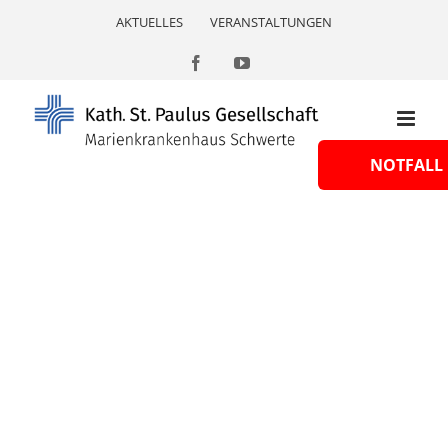
Skip
AKTUELLES
VERANSTALTUNGEN
to
content
Facebook
YouTube
NOTFALL