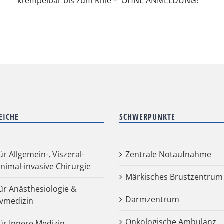
krempelbar bis zum Knie – OHNE ANMELDUNG!
EICHE
SCHWERPUNKTE
für Allgemein-, Viszeral-
Zentrale Notaufnahme
nimal-invasive Chirurgie
Märkisches Brustzentrum
für Anästhesiologie &
Darmzentrum
ivmedizin
Onkologische Ambulanz
für Innere Medizin