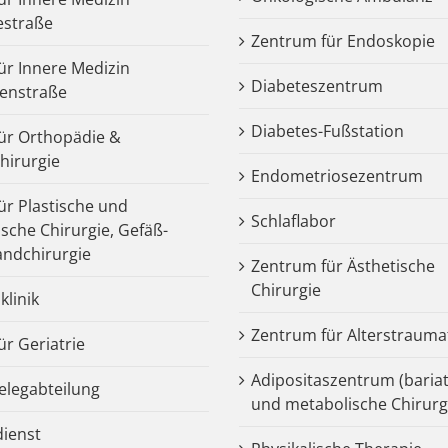
estraße
Zentrum für Endoskopie
für Innere Medizin
Diabeteszentrum
enstraße
Diabetes-Fußstation
 für Orthopädie &
chirurgie
Endometriosezentrum
für Plastische und
Schlaflabor
ische Chirurgie, Gefäß-
ndchirurgie
Zentrum für Ästhetische
Chirurgie
klinik
Zentrum für Alterstrauma
für Geriatrie
Adipositaszentrum (bariat
legabteilung
und metabolische Chirurg
dienst