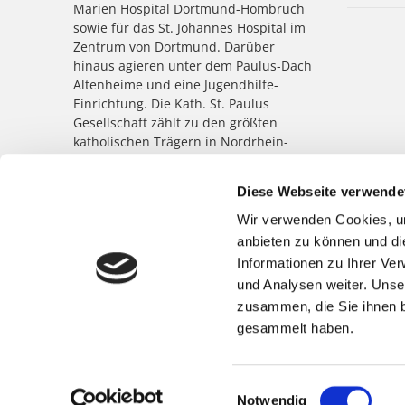
Marien Hospital Dortmund-Hombruch
sowie für das St. Johannes Hospital im
Zentrum von Dortmund. Darüber
hinaus agieren unter dem Paulus-Dach
Altenheime und eine Jugendhilfe-
Einrichtung. Die Kath. St. Paulus
Gesellschaft zählt zu den größten
katholischen Trägern in Nordrhein-
Westfalen; rund 8.500 Menschen
arbeiten für das Wohl der ihnen
Diese Webseite verwende
anvertrauten Patient:innen,
Bewohner:innen, Kinder und
Wir verwenden Cookies, um
Jugendlichen.
anbieten zu können und di
Informationen zu Ihrer Ve
und Analysen weiter. Unse
zusammen, die Sie ihnen b
gesammelt haben.
Einwilligungsauswahl
Notwendig