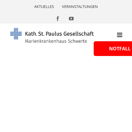
Skip
AKTUELLES
VERANSTALTUNGEN
to
content
Facebook
YouTube
NOTFALL