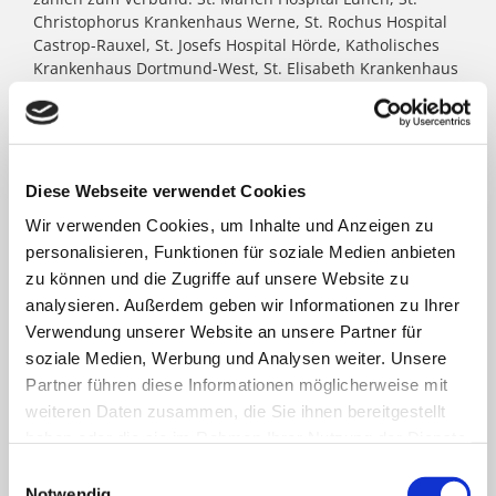
Christophorus Krankenhaus Werne, St. Rochus Hospital
Castrop-Rauxel, St. Josefs Hospital Hörde, Katholisches
Krankenhaus Dortmund-West, St. Elisabeth Krankenhaus
Dortmund-Kurl, Marien Hospital Dortmund-Hombruch
sowie für das St. Johannes Hospital im Zentrum von
Dortmund. Darüber hinaus agieren unter dem Paulus-
Dach Altenheime und eine Jugendhilfe-Einrichtung. Die
Kath. St. Paulus Gesellschaft zählt zu den größten
Diese Webseite verwendet Cookies
katholischen Trägern in Nordrhein- Westfalen; rund
Wir verwenden Cookies, um Inhalte und Anzeigen zu
8.500 Menschen arbeiten für das Wohl der ihnen
personalisieren, Funktionen für soziale Medien anbieten
anvertrauten Patient:innen, Bewohner:innen, Kinder und
Jugendlichen.
zu können und die Zugriffe auf unsere Website zu
analysieren. Außerdem geben wir Informationen zu Ihrer
Verwendung unserer Website an unsere Partner für
FACHBEREICHE
soziale Medien, Werbung und Analysen weiter. Unsere
Partner führen diese Informationen möglicherweise mit
weiteren Daten zusammen, die Sie ihnen bereitgestellt
Klinik für Allgemein-, Viszeral- und minimal-
haben oder die sie im Rahmen Ihrer Nutzung der Dienste
invasive Chirurgie
gesammelt haben.
Einwilligungsauswahl
Notwendig