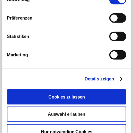
Klinik für Anästhesiologie & Intensivmedizin
Klinik für Innere Medizin Goethestraße
Präferenzen
Klinik für Innere Medizin Schützenstraße
Statistiken
Klinik für Orthopädie & Unfallchirurgie
Marketing
Klinik für Plastische und Ästhetische Chirurgie,
Gefäß- und Handchirurgie
Frauenklinik
Details zeigen
Klinik für Geriatrie
Cookies zulassen
HNO Belegabteilung
Auswahl erlauben
Pflegedienst
Nur notwendige Cookies