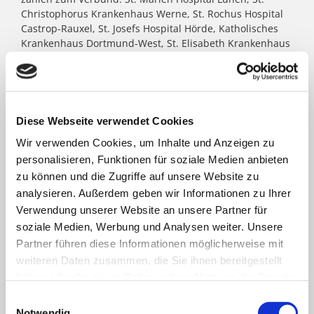
Christophorus Krankenhaus Werne, St. Rochus Hospital
Castrop-Rauxel, St. Josefs Hospital Hörde, Katholisches
Krankenhaus Dortmund-West, St. Elisabeth Krankenhaus
Dortmund-Kurl, Marien Hospital Dortmund-Hombruch
sowie für das St. Johannes Hospital im Zentrum von
Dortmund. Darüber hinaus agieren unter dem Paulus-
Dach Altenheime und eine Jugendhilfe-Einrichtung. Die
Kath. St. Paulus Gesellschaft zählt zu den größten
Diese Webseite verwendet Cookies
katholischen Trägern in Nordrhein- Westfalen; rund
Wir verwenden Cookies, um Inhalte und Anzeigen zu
8.500 Menschen arbeiten für das Wohl der ihnen
personalisieren, Funktionen für soziale Medien anbieten
anvertrauten Patient:innen, Bewohner:innen, Kinder und
Jugendlichen.
zu können und die Zugriffe auf unsere Website zu
analysieren. Außerdem geben wir Informationen zu Ihrer
Verwendung unserer Website an unsere Partner für
FACHBEREICHE
soziale Medien, Werbung und Analysen weiter. Unsere
Partner führen diese Informationen möglicherweise mit
weiteren Daten zusammen, die Sie ihnen bereitgestellt
Klinik für Allgemein-, Viszeral- und minimal-
haben oder die sie im Rahmen Ihrer Nutzung der Dienste
invasive Chirurgie
gesammelt haben.
Einwilligungsauswahl
Notwendig