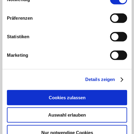
Klinik für Anästhesiologie & Intensivmedizin
Klinik für Innere Medizin Goethestraße
Präferenzen
Klinik für Innere Medizin Schützenstraße
Statistiken
Klinik für Orthopädie & Unfallchirurgie
Marketing
Klinik für Plastische und Ästhetische Chirurgie,
Gefäß- und Handchirurgie
Frauenklinik
Details zeigen
Klinik für Geriatrie
Cookies zulassen
HNO Belegabteilung
Auswahl erlauben
Pflegedienst
Nur notwendige Cookies