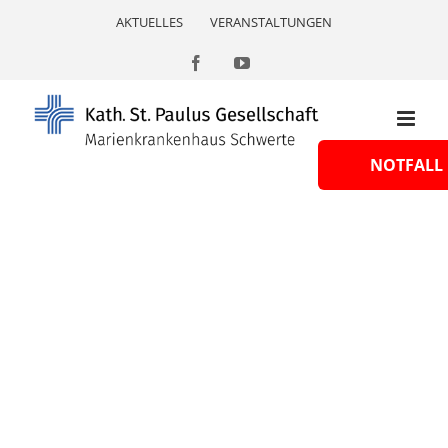
Skip
AKTUELLES
VERANSTALTUNGEN
to
content
Facebook
YouTube
NOTFALL