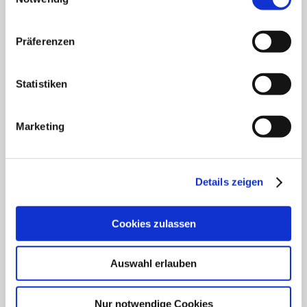
Klinik für Anästhesiologie & Intensivmedizin
Klinik für Innere Medizin Goethestraße
Präferenzen
Klinik für Innere Medizin Schützenstraße
Statistiken
Klinik für Orthopädie & Unfallchirurgie
Marketing
Klinik für Plastische und Ästhetische Chirurgie,
Gefäß- und Handchirurgie
Frauenklinik
Details zeigen
Klinik für Geriatrie
Cookies zulassen
HNO Belegabteilung
Auswahl erlauben
Pflegedienst
Nur notwendige Cookies