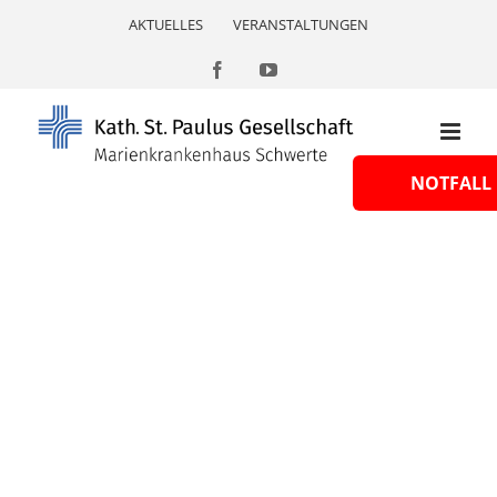
Skip
AKTUELLES
VERANSTALTUNGEN
to
content
Facebook
YouTube
NOTFALL