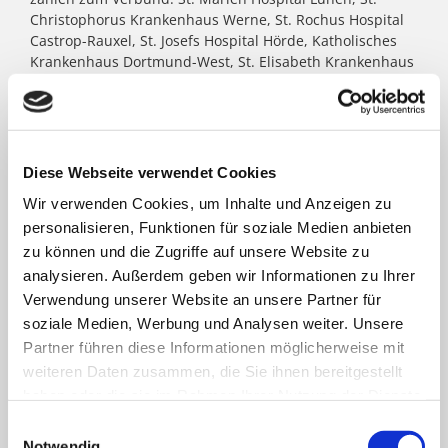
Christophorus Krankenhaus Werne, St. Rochus Hospital
Castrop-Rauxel, St. Josefs Hospital Hörde, Katholisches
Krankenhaus Dortmund-West, St. Elisabeth Krankenhaus
Dortmund-Kurl, Marien Hospital Dortmund-Hombruch
sowie für das St. Johannes Hospital im Zentrum von
Dortmund. Darüber hinaus agieren unter dem Paulus-
Dach Altenheime und eine Jugendhilfe-Einrichtung. Die
Kath. St. Paulus Gesellschaft zählt zu den größten
Diese Webseite verwendet Cookies
katholischen Trägern in Nordrhein- Westfalen; rund
Wir verwenden Cookies, um Inhalte und Anzeigen zu
8.500 Menschen arbeiten für das Wohl der ihnen
personalisieren, Funktionen für soziale Medien anbieten
anvertrauten Patient:innen, Bewohner:innen, Kinder und
Jugendlichen.
zu können und die Zugriffe auf unsere Website zu
analysieren. Außerdem geben wir Informationen zu Ihrer
Verwendung unserer Website an unsere Partner für
FACHBEREICHE
soziale Medien, Werbung und Analysen weiter. Unsere
Partner führen diese Informationen möglicherweise mit
weiteren Daten zusammen, die Sie ihnen bereitgestellt
Klinik für Allgemein-, Viszeral- und minimal-
haben oder die sie im Rahmen Ihrer Nutzung der Dienste
invasive Chirurgie
gesammelt haben.
Einwilligungsauswahl
Notwendig