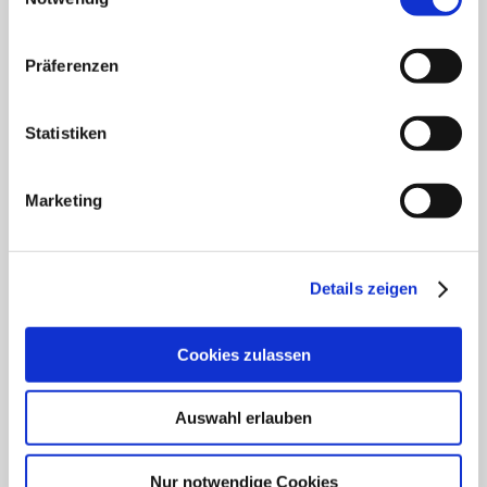
Klinik für Anästhesiologie & Intensivmedizin
Klinik für Innere Medizin Goethestraße
Präferenzen
Klinik für Innere Medizin Schützenstraße
Statistiken
Klinik für Orthopädie & Unfallchirurgie
Marketing
Klinik für Plastische und Ästhetische Chirurgie,
Gefäß- und Handchirurgie
Frauenklinik
Details zeigen
Klinik für Geriatrie
Cookies zulassen
HNO Belegabteilung
Auswahl erlauben
Pflegedienst
Nur notwendige Cookies