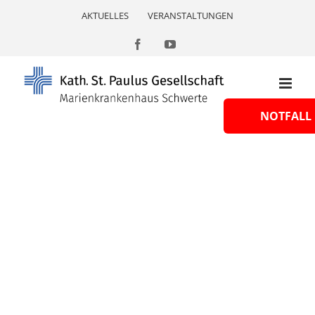
Skip
AKTUELLES
VERANSTALTUNGEN
to
content
Facebook
YouTube
NOTFALL