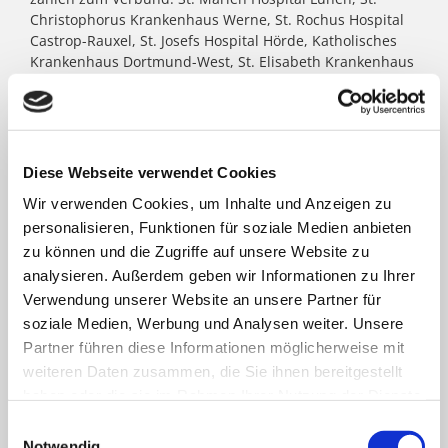
Christophorus Krankenhaus Werne, St. Rochus Hospital
Castrop-Rauxel, St. Josefs Hospital Hörde, Katholisches
Krankenhaus Dortmund-West, St. Elisabeth Krankenhaus
Dortmund-Kurl, Marien Hospital Dortmund-Hombruch
sowie für das St. Johannes Hospital im Zentrum von
Dortmund. Darüber hinaus agieren unter dem Paulus-
Dach Altenheime und eine Jugendhilfe-Einrichtung. Die
Kath. St. Paulus Gesellschaft zählt zu den größten
Diese Webseite verwendet Cookies
katholischen Trägern in Nordrhein- Westfalen; rund
Wir verwenden Cookies, um Inhalte und Anzeigen zu
8.500 Menschen arbeiten für das Wohl der ihnen
personalisieren, Funktionen für soziale Medien anbieten
anvertrauten Patient:innen, Bewohner:innen, Kinder und
Jugendlichen.
zu können und die Zugriffe auf unsere Website zu
analysieren. Außerdem geben wir Informationen zu Ihrer
Verwendung unserer Website an unsere Partner für
FACHBEREICHE
soziale Medien, Werbung und Analysen weiter. Unsere
Partner führen diese Informationen möglicherweise mit
weiteren Daten zusammen, die Sie ihnen bereitgestellt
Klinik für Allgemein-, Viszeral- und minimal-
haben oder die sie im Rahmen Ihrer Nutzung der Dienste
invasive Chirurgie
gesammelt haben.
Einwilligungsauswahl
Notwendig