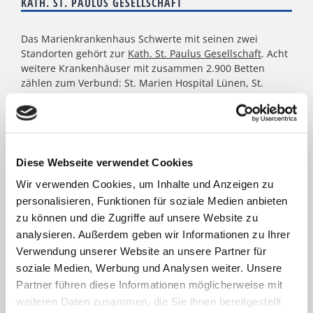
KATH. ST. PAULUS GESELLSCHAFT
Das Marienkrankenhaus Schwerte mit seinen zwei
Standorten gehört zur
Kath. St. Paulus Gesellschaft
. Acht
weitere Krankenhäuser mit zusammen 2.900 Betten
zählen zum Verbund: St. Marien Hospital Lünen, St.
Christophorus Krankenhaus Werne, St. Rochus Hospital
Castrop-Rauxel, St. Josefs Hospital Hörde, Katholisches
Krankenhaus Dortmund-West, St. Elisabeth Krankenhaus
Dortmund-Kurl, Marien Hospital Dortmund-Hombruch
sowie für das St. Johannes Hospital im Zentrum von
Diese Webseite verwendet Cookies
Dortmund. Darüber hinaus agieren unter dem Paulus-
Wir verwenden Cookies, um Inhalte und Anzeigen zu
Dach Altenheime und eine Jugendhilfe-Einrichtung. Die
Kath. St. Paulus Gesellschaft zählt zu den größten
personalisieren, Funktionen für soziale Medien anbieten
katholischen Trägern in Nordrhein- Westfalen; rund
zu können und die Zugriffe auf unsere Website zu
8.500 Menschen arbeiten für das Wohl der ihnen
analysieren. Außerdem geben wir Informationen zu Ihrer
anvertrauten Patient:innen, Bewohner:innen, Kinder und
Verwendung unserer Website an unsere Partner für
Jugendlichen.
soziale Medien, Werbung und Analysen weiter. Unsere
Partner führen diese Informationen möglicherweise mit
weiteren Daten zusammen, die Sie ihnen bereitgestellt
FACHBEREICHE