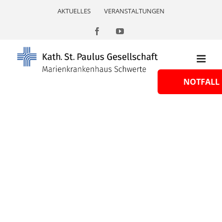
Skip
AKTUELLES
VERANSTALTUNGEN
to
content
Facebook
YouTube
NOTFALL