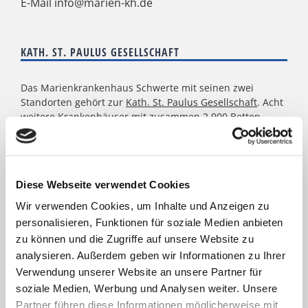
E-Mail
info@marien-kh.de
KATH. ST. PAULUS GESELLSCHAFT
Das Marienkrankenhaus Schwerte mit seinen zwei
Standorten gehört zur
Kath. St. Paulus Gesellschaft
. Acht
weitere Krankenhäuser mit zusammen 2.900 Betten
zählen zum Verbund: St. Marien Hospital Lünen, St.
Christophorus Krankenhaus Werne, St. Rochus Hospital
Castrop-Rauxel, St. Josefs Hospital Hörde, Katholisches
Krankenhaus Dortmund-West, St. Elisabeth Krankenhaus
Diese Webseite verwendet Cookies
Dortmund-Kurl, Marien Hospital Dortmund-Hombruch
sowie für das St. Johannes Hospital im Zentrum von
Wir verwenden Cookies, um Inhalte und Anzeigen zu
Dortmund. Darüber hinaus agieren unter dem Paulus-
personalisieren, Funktionen für soziale Medien anbieten
Dach Altenheime und eine Jugendhilfe-Einrichtung. Die
zu können und die Zugriffe auf unsere Website zu
Kath. St. Paulus Gesellschaft zählt zu den größten
analysieren. Außerdem geben wir Informationen zu Ihrer
katholischen Trägern in Nordrhein- Westfalen; rund
Verwendung unserer Website an unsere Partner für
8.500 Menschen arbeiten für das Wohl der ihnen
soziale Medien, Werbung und Analysen weiter. Unsere
anvertrauten Patient:innen, Bewohner:innen, Kinder und
Jugendlichen.
Partner führen diese Informationen möglicherweise mit