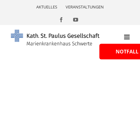
Skip
AKTUELLES
VERANSTALTUNGEN
to
content
Facebook
YouTube
NOTFALL