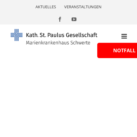
Skip
AKTUELLES
VERANSTALTUNGEN
to
content
Facebook
YouTube
NOTFALL