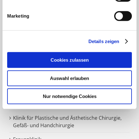
Marketing
FACHBEREICHE
Klinik für Allgemein-, Viszeral- und minimal-
Details zeigen
invasive Chirurgie
Cookies zulassen
Klinik für Anästhesiologie & Intensivmedizin
Klinik für Innere Medizin Goethestraße
Auswahl erlauben
Klinik für Innere Medizin Schützenstraße
Nur notwendige Cookies
Klinik für Orthopädie & Unfallchirurgie
Klinik für Plastische und Ästhetische Chirurgie,
Gefäß- und Handchirurgie