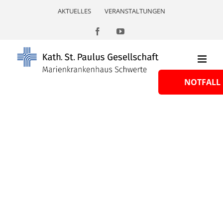
Skip
AKTUELLES
VERANSTALTUNGEN
to
content
Facebook
YouTube
NOTFALL