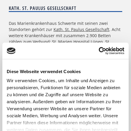
KATH. ST. PAULUS GESELLSCHAFT
Das Marienkrankenhaus Schwerte mit seinen zwei
Standorten gehört zur
Kath. St. Paulus Gesellschaft
. Acht
weitere Krankenhäuser mit zusammen 2.900 Betten
zählen zum Verbund: St. Marien Hospital Lünen, St.
Christophorus Krankenhaus Werne, St. Rochus Hospital
Castrop-Rauxel, St. Josefs Hospital Hörde, Katholisches
Krankenhaus Dortmund-West, St. Elisabeth Krankenhaus
Dortmund-Kurl, Marien Hospital Dortmund-Hombruch
Diese Webseite verwendet Cookies
sowie für das St. Johannes Hospital im Zentrum von
Dortmund. Darüber hinaus agieren unter dem Paulus-
Wir verwenden Cookies, um Inhalte und Anzeigen zu
Dach Altenheime und eine Jugendhilfe-Einrichtung. Die
personalisieren, Funktionen für soziale Medien anbieten
Kath. St. Paulus Gesellschaft zählt zu den größten
zu können und die Zugriffe auf unsere Website zu
katholischen Trägern in Nordrhein- Westfalen; rund
analysieren. Außerdem geben wir Informationen zu Ihrer
8.500 Menschen arbeiten für das Wohl der ihnen
Verwendung unserer Website an unsere Partner für
anvertrauten Patient:innen, Bewohner:innen, Kinder und
Jugendlichen.
soziale Medien, Werbung und Analysen weiter. Unsere
Partner führen diese Informationen möglicherweise mit
weiteren Daten zusammen, die Sie ihnen bereitgestellt