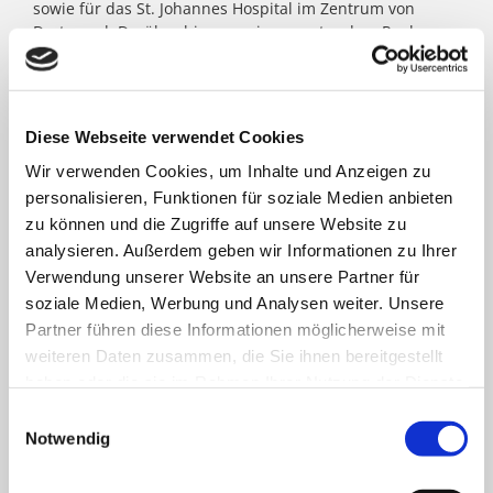
sowie für das St. Johannes Hospital im Zentrum von
Dortmund. Darüber hinaus agieren unter dem Paulus-
Dach Altenheime und eine Jugendhilfe-Einrichtung. Die
Kath. St. Paulus Gesellschaft zählt zu den größten
katholischen Trägern in Nordrhein- Westfalen; rund
8.500 Menschen arbeiten für das Wohl der ihnen
Diese Webseite verwendet Cookies
anvertrauten Patient:innen, Bewohner:innen, Kinder und
Jugendlichen.
Wir verwenden Cookies, um Inhalte und Anzeigen zu
personalisieren, Funktionen für soziale Medien anbieten
zu können und die Zugriffe auf unsere Website zu
FACHBEREICHE
analysieren. Außerdem geben wir Informationen zu Ihrer
Verwendung unserer Website an unsere Partner für
soziale Medien, Werbung und Analysen weiter. Unsere
Klinik für Allgemein-, Viszeral- und minimal-
Partner führen diese Informationen möglicherweise mit
invasive Chirurgie
weiteren Daten zusammen, die Sie ihnen bereitgestellt
haben oder die sie im Rahmen Ihrer Nutzung der Dienste
Klinik für Anästhesiologie & Intensivmedizin
gesammelt haben.
Einwilligungsauswahl
Notwendig
Klinik für Innere Medizin Goethestraße