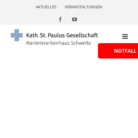
Skip
AKTUELLES
VERANSTALTUNGEN
to
content
Facebook
YouTube
NOTFALL