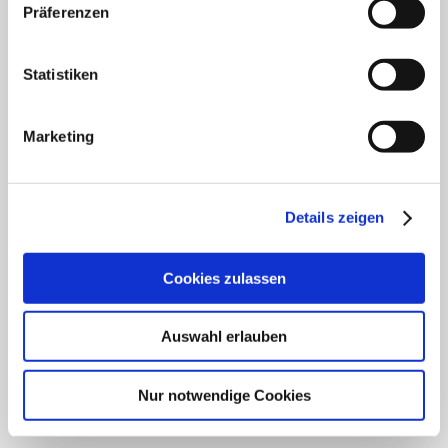
Klinik für Innere Medizin Schützenstraße
Präferenzen
Klinik für Orthopädie & Unfallchirurgie
Statistiken
Klinik für Plastische und Ästhetische Chirurgie,
Gefäß- und Handchirurgie
Marketing
Frauenklinik
Klinik für Geriatrie
Details zeigen
HNO Belegabteilung
Cookies zulassen
Pflegedienst
Auswahl erlauben
SCHWERPUNKTE
Nur notwendige Cookies