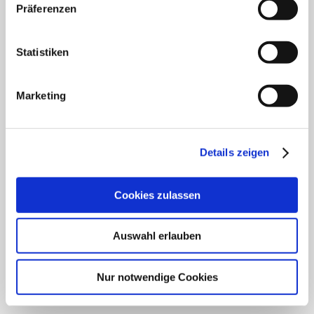
Klinik für Innere Medizin Schützenstraße
Präferenzen
Klinik für Orthopädie & Unfallchirurgie
Statistiken
Klinik für Plastische und Ästhetische Chirurgie,
Gefäß- und Handchirurgie
Marketing
Frauenklinik
Klinik für Geriatrie
Details zeigen
HNO Belegabteilung
Cookies zulassen
Pflegedienst
Auswahl erlauben
SCHWERPUNKTE
Nur notwendige Cookies