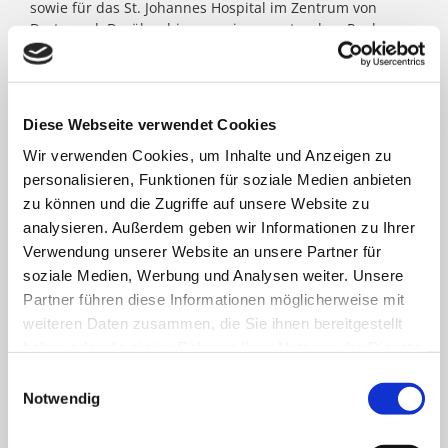
sowie für das St. Johannes Hospital im Zentrum von
Dortmund. Darüber hinaus agieren unter dem Paulus-
Dach Altenheime und eine Jugendhilfe-Einrichtung. Die
Kath. St. Paulus Gesellschaft zählt zu den größten
katholischen Trägern in Nordrhein- Westfalen; rund
8.500 Menschen arbeiten für das Wohl der ihnen
Diese Webseite verwendet Cookies
anvertrauten Patient:innen, Bewohner:innen, Kinder und
Jugendlichen.
Wir verwenden Cookies, um Inhalte und Anzeigen zu
personalisieren, Funktionen für soziale Medien anbieten
zu können und die Zugriffe auf unsere Website zu
FACHBEREICHE
analysieren. Außerdem geben wir Informationen zu Ihrer
Verwendung unserer Website an unsere Partner für
soziale Medien, Werbung und Analysen weiter. Unsere
Klinik für Allgemein-, Viszeral- und minimal-
Partner führen diese Informationen möglicherweise mit
invasive Chirurgie
weiteren Daten zusammen, die Sie ihnen bereitgestellt
haben oder die sie im Rahmen Ihrer Nutzung der Dienste
Klinik für Anästhesiologie & Intensivmedizin
gesammelt haben.
Einwilligungsauswahl
Notwendig
Klinik für Innere Medizin Goethestraße