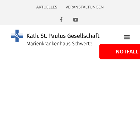
Skip
AKTUELLES
VERANSTALTUNGEN
to
content
Facebook
YouTube
NOTFALL