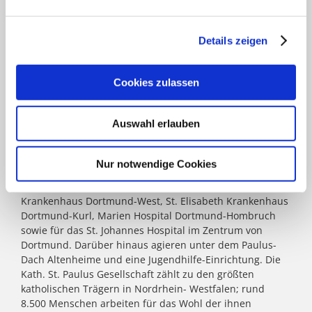
Telefax 0 23 04 - 202 - 109
E-Mail
info@marien-kh.de
Details zeigen
KATH. ST. PAULUS GESELLSCHAFT
Cookies zulassen
Das Marienkrankenhaus Schwerte mit seinen zwei
Auswahl erlauben
Standorten gehört zur
Kath. St. Paulus Gesellschaft
. Acht
weitere Krankenhäuser mit zusammen 2.900 Betten
zählen zum Verbund: St. Marien Hospital Lünen, St.
Nur notwendige Cookies
Christophorus Krankenhaus Werne, St. Rochus Hospital
Castrop-Rauxel, St. Josefs Hospital Hörde, Katholisches
Krankenhaus Dortmund-West, St. Elisabeth Krankenhaus
Dortmund-Kurl, Marien Hospital Dortmund-Hombruch
sowie für das St. Johannes Hospital im Zentrum von
Dortmund. Darüber hinaus agieren unter dem Paulus-
Dach Altenheime und eine Jugendhilfe-Einrichtung. Die
Kath. St. Paulus Gesellschaft zählt zu den größten
katholischen Trägern in Nordrhein- Westfalen; rund
8.500 Menschen arbeiten für das Wohl der ihnen