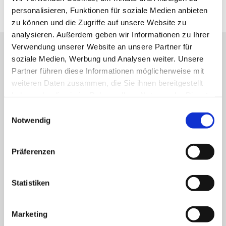
personalisieren, Funktionen für soziale Medien anbieten
zu können und die Zugriffe auf unsere Website zu
analysieren. Außerdem geben wir Informationen zu Ihrer
Verwendung unserer Website an unsere Partner für
soziale Medien, Werbung und Analysen weiter. Unsere
Partner führen diese Informationen möglicherweise mit
weiteren Daten zusammen, die Sie ihnen bereitgestellt
MARIENKRANKENHAUS SCHWERTE
haben oder die sie im Rahmen Ihrer Nutzung der Dienste
gesammelt haben.
Einwilligungsauswahl
Goethestraße 19
Notwendig
58239 Schwerte
Telefon
0 23 04 - 109 - 0
Telefax 0 23 04 - 109 - 207
Präferenzen
E-Mail
info@marien-kh.de
Statistiken
Schützenstraße 9
58239 Schwerte
Marketing
Telefon
0 23 04 - 202 - 0