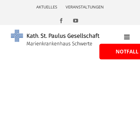
Skip
AKTUELLES
VERANSTALTUNGEN
to
content
Facebook
YouTube
NOTFALL