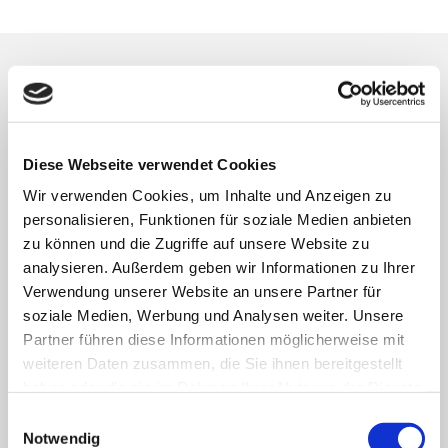
MARIENKRANKENHAUS SCHWERTE
Diese Webseite verwendet Cookies
Goethestraße 19
Wir verwenden Cookies, um Inhalte und Anzeigen zu
58239 Schwerte
personalisieren, Funktionen für soziale Medien anbieten
Telefon
0 23 04 - 109 - 0
zu können und die Zugriffe auf unsere Website zu
Telefax 0 23 04 - 109 - 207
analysieren. Außerdem geben wir Informationen zu Ihrer
E-Mail
info@marien-kh.de
Verwendung unserer Website an unsere Partner für
soziale Medien, Werbung und Analysen weiter. Unsere
Partner führen diese Informationen möglicherweise mit
Schützenstraße 9
weiteren Daten zusammen, die Sie ihnen bereitgestellt
58239 Schwerte
haben oder die sie im Rahmen Ihrer Nutzung der Dienste
Telefon
0 23 04 - 202 - 0
gesammelt haben.
Einwilligungsauswahl
Telefax 0 23 04 - 202 - 109
Notwendig