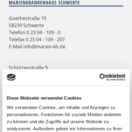
MARIENKRANKENHAUS SCHWERTE
Goethestraße 19
58239 Schwerte
Telefon
0 23 04 - 109 - 0
Telefax 0 23 04 - 109 - 207
E-Mail
info@marien-kh.de
Schützenstraße 9
58239 Schwerte
Telefon
0 23 04 - 202 - 0
Telefax 0 23 04 - 202 - 109
E-Mail
info@marien-kh.de
Diese Webseite verwendet Cookies
Wir verwenden Cookies, um Inhalte und Anzeigen zu
personalisieren, Funktionen für soziale Medien anbieten
KATH. ST. PAULUS GESELLSCHAFT
zu können und die Zugriffe auf unsere Website zu
analysieren. Außerdem geben wir Informationen zu Ihrer