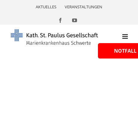
Skip
AKTUELLES
VERANSTALTUNGEN
to
content
Facebook
YouTube
NOTFALL