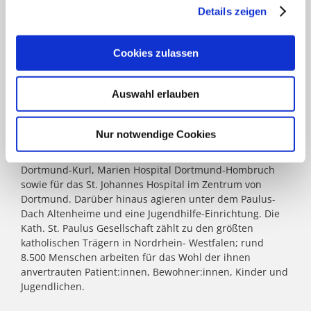
Details zeigen
KATH. ST. PAULUS GESELLSCHAFT
Cookies zulassen
Das Marienkrankenhaus Schwerte mit seinen zwei
Standorten gehört zur
Kath. St. Paulus Gesellschaft
. Acht
Auswahl erlauben
weitere Krankenhäuser mit zusammen 2.900 Betten
zählen zum Verbund: St. Marien Hospital Lünen, St.
Christophorus Krankenhaus Werne, St. Rochus Hospital
Nur notwendige Cookies
Castrop-Rauxel, St. Josefs Hospital Hörde, Katholisches
Krankenhaus Dortmund-West, St. Elisabeth Krankenhaus
Dortmund-Kurl, Marien Hospital Dortmund-Hombruch
sowie für das St. Johannes Hospital im Zentrum von
Dortmund. Darüber hinaus agieren unter dem Paulus-
Dach Altenheime und eine Jugendhilfe-Einrichtung. Die
Kath. St. Paulus Gesellschaft zählt zu den größten
katholischen Trägern in Nordrhein- Westfalen; rund
8.500 Menschen arbeiten für das Wohl der ihnen
anvertrauten Patient:innen, Bewohner:innen, Kinder und
Jugendlichen.