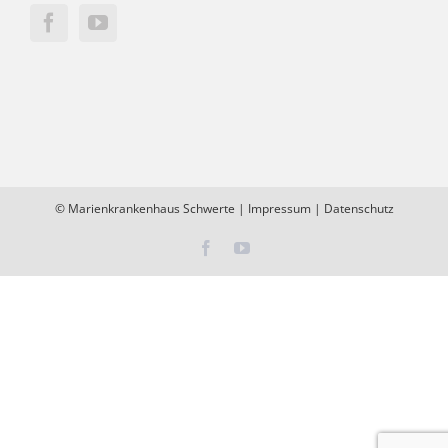
©
Marienkrankenhaus Schwerte
|
Impressum
|
Datenschutz
Facebook
YouTube