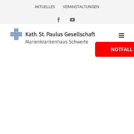
Skip
AKTUELLES
VERANSTALTUNGEN
to
content
Facebook
YouTube
NOTFALL