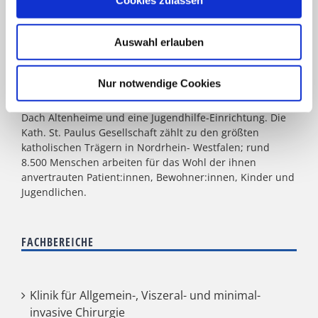
Cookies zulassen
zählen zum Verbund: St. Marien Hospital Lünen, St.
Christophorus Krankenhaus Werne, St. Rochus Hospital
Auswahl erlauben
Castrop-Rauxel, St. Josefs Hospital Hörde, Katholisches
Krankenhaus Dortmund-West, St. Elisabeth Krankenhaus
Dortmund-Kurl, Marien Hospital Dortmund-Hombruch
Nur notwendige Cookies
sowie für das St. Johannes Hospital im Zentrum von
Dortmund. Darüber hinaus agieren unter dem Paulus-
Dach Altenheime und eine Jugendhilfe-Einrichtung. Die
Kath. St. Paulus Gesellschaft zählt zu den größten
katholischen Trägern in Nordrhein- Westfalen; rund
8.500 Menschen arbeiten für das Wohl der ihnen
anvertrauten Patient:innen, Bewohner:innen, Kinder und
Jugendlichen.
FACHBEREICHE
Klinik für Allgemein-, Viszeral- und minimal-
invasive Chirurgie