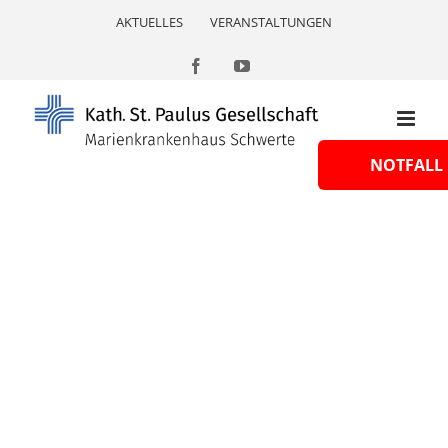
Skip
AKTUELLES
VERANSTALTUNGEN
to
content
Facebook
YouTube
NOTFALL