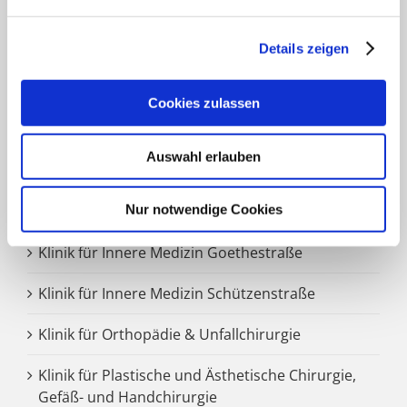
Jugendlichen.
Details zeigen
FACHBEREICHE
Cookies zulassen
Klinik für Allgemein-, Viszeral- und minimal-
Auswahl erlauben
invasive Chirurgie
Nur notwendige Cookies
Klinik für Anästhesiologie & Intensivmedizin
Klinik für Innere Medizin Goethestraße
Klinik für Innere Medizin Schützenstraße
Klinik für Orthopädie & Unfallchirurgie
Klinik für Plastische und Ästhetische Chirurgie,
Gefäß- und Handchirurgie