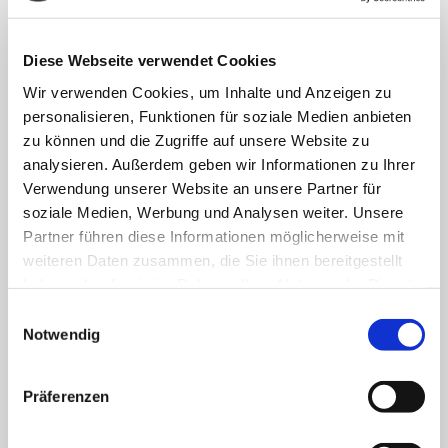
58239 Schwerte
Telefon
0 23 04 - 109 - 0
Diese Webseite verwendet Cookies
Telefax 0 23 04 - 109 - 207
E-Mail
info@marien-kh.de
Wir verwenden Cookies, um Inhalte und Anzeigen zu
personalisieren, Funktionen für soziale Medien anbieten
zu können und die Zugriffe auf unsere Website zu
Schützenstraße 9
analysieren. Außerdem geben wir Informationen zu Ihrer
58239 Schwerte
Verwendung unserer Website an unsere Partner für
Telefon
0 23 04 - 202 - 0
soziale Medien, Werbung und Analysen weiter. Unsere
Telefax 0 23 04 - 202 - 109
Partner führen diese Informationen möglicherweise mit
E-Mail
info@marien-kh.de
weiteren Daten zusammen, die Sie ihnen bereitgestellt
haben oder die sie im Rahmen Ihrer Nutzung der Dienste
gesammelt haben.
Einwilligungsauswahl
KATH. ST. PAULUS GESELLSCHAFT
Notwendig
Das Marienkrankenhaus Schwerte mit seinen zwei
Präferenzen
Standorten gehört zur
Kath. St. Paulus Gesellschaft
. Acht
weitere Krankenhäuser mit zusammen 2.900 Betten
zählen zum Verbund: St. Marien Hospital Lünen, St.