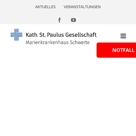
Skip
AKTUELLES
VERANSTALTUNGEN
to
content
Facebook
YouTube
NOTFALL