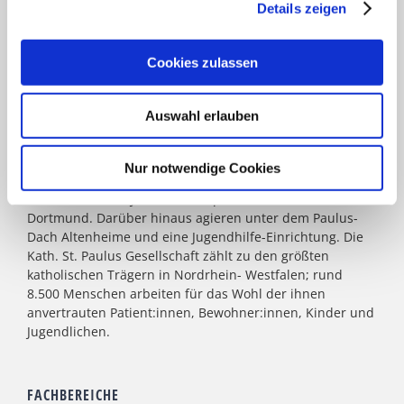
KATH. ST. PAULUS GESELLSCHAFT
Details zeigen
Das Marienkrankenhaus Schwerte mit seinen zwei
Cookies zulassen
Standorten gehört zur
Kath. St. Paulus Gesellschaft
. Acht
weitere Krankenhäuser mit zusammen 2.900 Betten
zählen zum Verbund: St. Marien Hospital Lünen, St.
Auswahl erlauben
Christophorus Krankenhaus Werne, St. Rochus Hospital
Castrop-Rauxel, St. Josefs Hospital Hörde, Katholisches
Krankenhaus Dortmund-West, St. Elisabeth Krankenhaus
Nur notwendige Cookies
Dortmund-Kurl, Marien Hospital Dortmund-Hombruch
sowie für das St. Johannes Hospital im Zentrum von
Dortmund. Darüber hinaus agieren unter dem Paulus-
Dach Altenheime und eine Jugendhilfe-Einrichtung. Die
Kath. St. Paulus Gesellschaft zählt zu den größten
katholischen Trägern in Nordrhein- Westfalen; rund
8.500 Menschen arbeiten für das Wohl der ihnen
anvertrauten Patient:innen, Bewohner:innen, Kinder und
Jugendlichen.
FACHBEREICHE