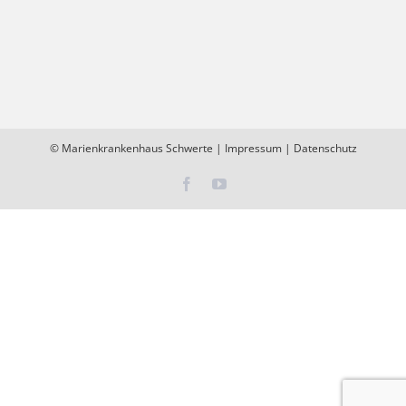
©
Marienkrankenhaus Schwerte
|
Impressum
|
Datenschutz
Facebook
YouTube