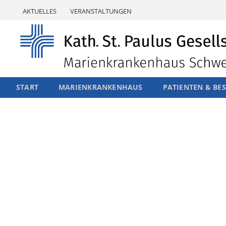
Skip
AKTUELLES
VERANSTALTUNGEN
to
content
START
MARIENKRANKENHAUS
PATIENTEN & BE