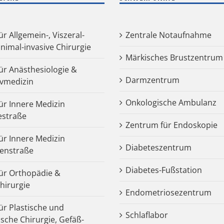
für Allgemein-, Viszeral-
Zentrale Notaufnahme
nimal-invasive Chirurgie
Märkisches Brustzentrum
für Anästhesiologie &
Darmzentrum
ivmedizin
Onkologische Ambulanz
für Innere Medizin
estraße
Zentrum für Endoskopie
für Innere Medizin
Diabeteszentrum
enstraße
Diabetes-Fußstation
 für Orthopädie &
chirurgie
Endometriosezentrum
für Plastische und
Schlaflabor
ische Chirurgie, Gefäß-