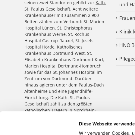
seinen zwei Standorten gehört zur
Kath.
und Ha
St. Paulus Gesellschaft
. Acht weitere
Krankenhäuser mit zusammen 2.900
Frauen
Betten zählen zum Verbund: St. Marien
Hospital Lünen, St. Christophorus
Klinik 
Krankenhaus Werne, St. Rochus
Hospital Castrop-Rauxel, St. Josefs
HNO Be
Hospital Hörde, Katholisches
Krankenhaus Dortmund-West, St.
Pflege
Elisabeth Krankenhaus Dortmund-Kurl,
Marien Hospital Dortmund-Hombruch
sowie für das St. Johannes Hospital im
Zentrum von Dortmund. Darüber
hinaus agieren unter dem Paulus-Dach
Altenheime und eine Jugendhilfe-
Einrichtung. Die Kath. St. Paulus
Gesellschaft zählt zu den größten
katholischen Trägern in Nordrhein-
Westfalen; rund 8.500 Menschen
arbeiten für das Wohl der ihnen
Diese Webseite verwende
anvertrauten Patient:innen,
Wir verwenden Cookies, um