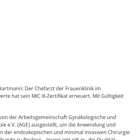
Hartmann: Der Chefarzt der Frauenklinik im
e hat sein MIC III-Zertifikat erneuert. Mit Gültigkeit
rd von der Arbeitsgemeinschaft Gynäkologische und
pie e.V. (AGE) ausgestellt, um die Anwendung und
n der endoskopischen und minimal invasiven Chirurgie
kunde zu fördern. „Insgesamt gilt es, die Qualität