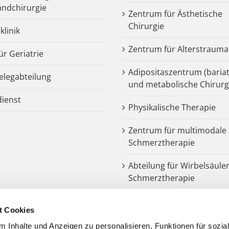
ndchirurgie
Zentrum für Ästhetische
Chirurgie
klinik
Zentrum für Alterstrauma
für Geriatrie
Adipositaszentrum (bariat
legabteilung
und metabolische Chirurg
dienst
Physikalische Therapie
Zentrum für multimodale
Schmerztherapie
Abteilung für Wirbelsäule
Schmerztherapie
Dysphagiezentrum
t Cookies
Endoprothetik
 Inhalte und Anzeigen zu personalisieren, Funktionen für sozia