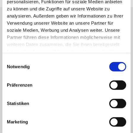
personalisieren, Funktionen für soziale Medien anbieten
zu können und die Zugriffe auf unsere Website zu
analysieren. Außerdem geben wir Informationen zu Ihrer
Verwendung unserer Website an unsere Partner für
soziale Medien, Werbung und Analysen weiter. Unsere
Partner führen diese Informationen möglicherweise mit
MARIENKRANKENHAUS SCHWERTE
weiteren Daten zusammen, die Sie ihnen bereitgestellt
haben oder die sie im Rahmen Ihrer Nutzung der Dienste
Goethestraße 19
gesammelt haben.
Einwilligungsauswahl
58239 Schwerte
Notwendig
Telefon
0 23 04 - 109 - 0
Telefax 0 23 04 - 109 - 207
E-Mail
info@marien-kh.de
Präferenzen
Statistiken
Schützenstraße 9
58239 Schwerte
Telefon
0 23 04 - 202 - 0
Marketing
Telefax 0 23 04 - 202 - 109
E-Mail
info@marien-kh.de