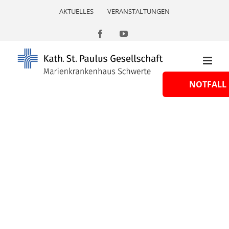
Skip
AKTUELLES
VERANSTALTUNGEN
to
content
Facebook
YouTube
NOTFALL