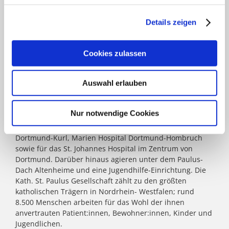
Details zeigen
KATH. ST. PAULUS GESELLSCHAFT
Cookies zulassen
Das Marienkrankenhaus Schwerte mit seinen zwei
Standorten gehört zur
Kath. St. Paulus Gesellschaft
. Acht
Auswahl erlauben
weitere Krankenhäuser mit zusammen 2.900 Betten
zählen zum Verbund: St. Marien Hospital Lünen, St.
Christophorus Krankenhaus Werne, St. Rochus Hospital
Nur notwendige Cookies
Castrop-Rauxel, St. Josefs Hospital Hörde, Katholisches
Krankenhaus Dortmund-West, St. Elisabeth Krankenhaus
Dortmund-Kurl, Marien Hospital Dortmund-Hombruch
sowie für das St. Johannes Hospital im Zentrum von
Dortmund. Darüber hinaus agieren unter dem Paulus-
Dach Altenheime und eine Jugendhilfe-Einrichtung. Die
Kath. St. Paulus Gesellschaft zählt zu den größten
katholischen Trägern in Nordrhein- Westfalen; rund
8.500 Menschen arbeiten für das Wohl der ihnen
anvertrauten Patient:innen, Bewohner:innen, Kinder und
Jugendlichen.