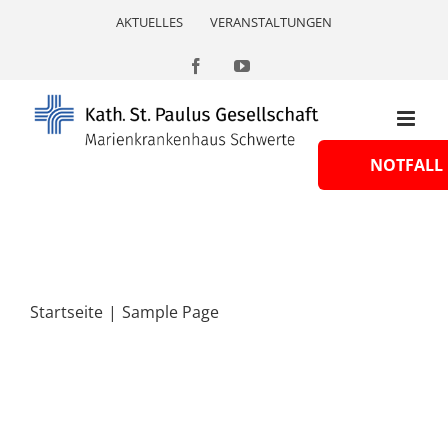
Skip
AKTUELLES
VERANSTALTUNGEN
to
content
Facebook
YouTube
NOTFALL
Startseite
Sample Page