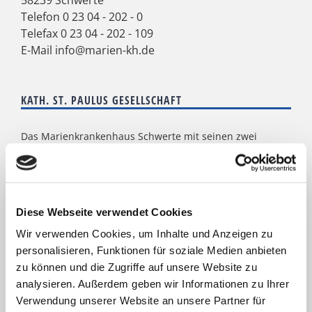
Telefon
0 23 04 - 202 - 0
Telefax 0 23 04 - 202 - 109
E-Mail
info@marien-kh.de
KATH. ST. PAULUS GESELLSCHAFT
Das Marienkrankenhaus Schwerte mit seinen zwei
Standorten gehört zur
Kath. St. Paulus Gesellschaft
. Acht
weitere Krankenhäuser mit zusammen 2.900 Betten
zählen zum Verbund: St. Marien Hospital Lünen, St.
Christophorus Krankenhaus Werne, St. Rochus Hospital
Castrop-Rauxel, St. Josefs Hospital Hörde, Katholisches
Diese Webseite verwendet Cookies
Krankenhaus Dortmund-West, St. Elisabeth Krankenhaus
Wir verwenden Cookies, um Inhalte und Anzeigen zu
Dortmund-Kurl, Marien Hospital Dortmund-Hombruch
personalisieren, Funktionen für soziale Medien anbieten
sowie für das St. Johannes Hospital im Zentrum von
Dortmund. Darüber hinaus agieren unter dem Paulus-
zu können und die Zugriffe auf unsere Website zu
Dach Altenheime und eine Jugendhilfe-Einrichtung. Die
analysieren. Außerdem geben wir Informationen zu Ihrer
Kath. St. Paulus Gesellschaft zählt zu den größten
Verwendung unserer Website an unsere Partner für
katholischen Trägern in Nordrhein- Westfalen; rund