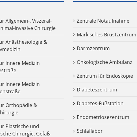
für Allgemein-, Viszeral-
Zentrale Notaufnahme
nimal-invasive Chirurgie
Märkisches Brustzentrum
für Anästhesiologie &
Darmzentrum
ivmedizin
Onkologische Ambulanz
für Innere Medizin
estraße
Zentrum für Endoskopie
für Innere Medizin
Diabeteszentrum
enstraße
Diabetes-Fußstation
 für Orthopädie &
chirurgie
Endometriosezentrum
für Plastische und
Schlaflabor
ische Chirurgie, Gefäß-