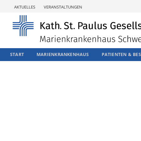
Skip
AKTUELLES
VERANSTALTUNGEN
to
content
START
MARIENKRANKENHAUS
PATIENTEN & BE