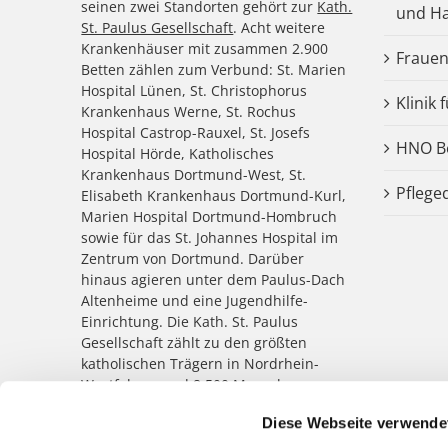
seinen zwei Standorten gehört zur
Kath.
und Ha
St. Paulus Gesellschaft
. Acht weitere
Krankenhäuser mit zusammen 2.900
Frauen
Betten zählen zum Verbund: St. Marien
Hospital Lünen, St. Christophorus
Klinik 
Krankenhaus Werne, St. Rochus
Hospital Castrop-Rauxel, St. Josefs
HNO Be
Hospital Hörde, Katholisches
Krankenhaus Dortmund-West, St.
Pflege
Elisabeth Krankenhaus Dortmund-Kurl,
Marien Hospital Dortmund-Hombruch
sowie für das St. Johannes Hospital im
Zentrum von Dortmund. Darüber
hinaus agieren unter dem Paulus-Dach
Altenheime und eine Jugendhilfe-
Einrichtung. Die Kath. St. Paulus
Gesellschaft zählt zu den größten
katholischen Trägern in Nordrhein-
Westfalen; rund 8.500 Menschen
arbeiten für das Wohl der ihnen
Diese Webseite verwende
anvertrauten Patient:innen,
Bewohner:innen, Kinder und