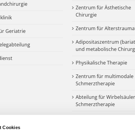
ndchirurgie
Zentrum für Ästhetische
Chirurgie
klinik
Zentrum für Alterstrauma
für Geriatrie
Adipositaszentrum (bariat
legabteilung
und metabolische Chirurg
dienst
Physikalische Therapie
Zentrum für multimodale
Schmerztherapie
Abteilung für Wirbelsäule
Schmerztherapie
Dysphagiezentrum
t Cookies
Endoprothetik