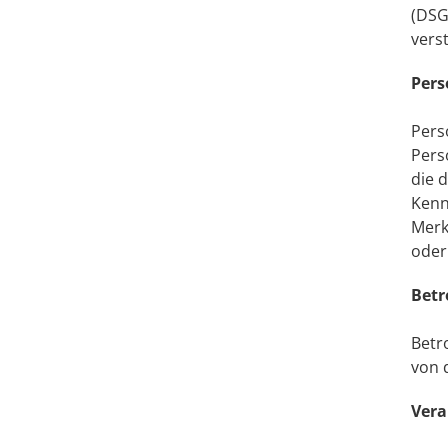
(DSG
vers
Pers
Pers
Pers
die 
Kenn
Merk
oder 
Betr
Betr
von 
Vera