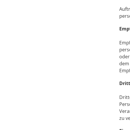
Auft
pers
Emp
Empf
pers
oder
dem 
Empf
Drit
Drit
Pers
Vera
zu v