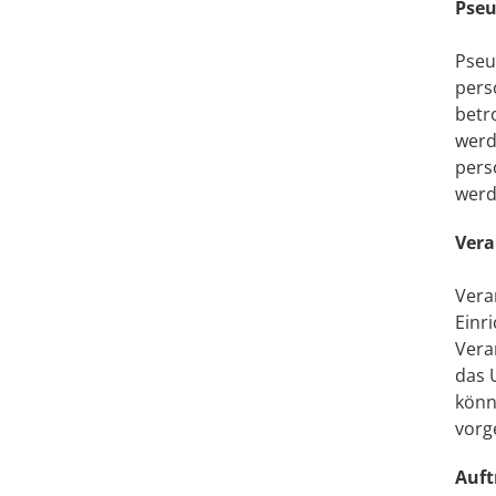
Pse
Pseu
pers
betr
werd
pers
werd
Vera
Vera
Einr
Vera
das 
könn
vorg
Auft