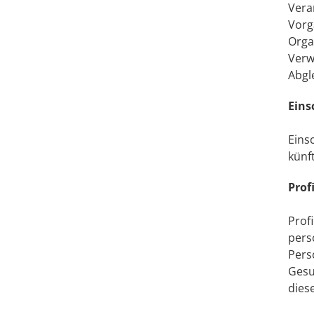
Vera
Vorg
Orga
Verw
Abgl
Eins
Eins
künf
Prof
Prof
pers
Pers
Gesu
dies