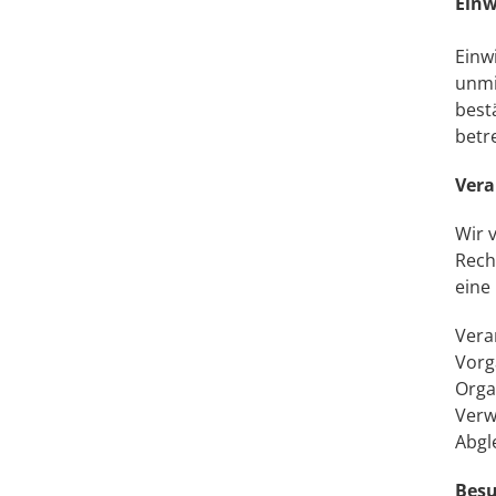
Einw
Einw
unmi
best
betr
Vera
Wir 
Rech
eine
Vera
Vorg
Orga
Verw
Abgl
Besu