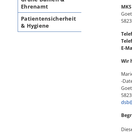
Ehrenamt
MKS 
Goet
Patientensicherheit
5823
& Hygiene
Tele
Tele
E-Ma
Wir 
Mari
-Dat
Goet
5823
dsb@
Begr
Dies