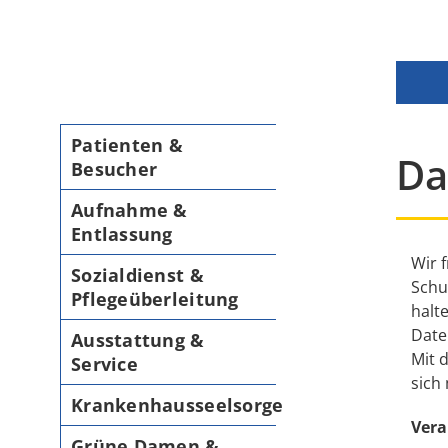
Patienten &
Da
Besucher
Aufnahme &
Entlassung
Wir 
Sozialdienst &
Schu
Pflegeüberleitung
halt
Date
Ausstattung &
Mit 
Service
sich
Krankenhausseelsorge
Vera
Grüne Damen &