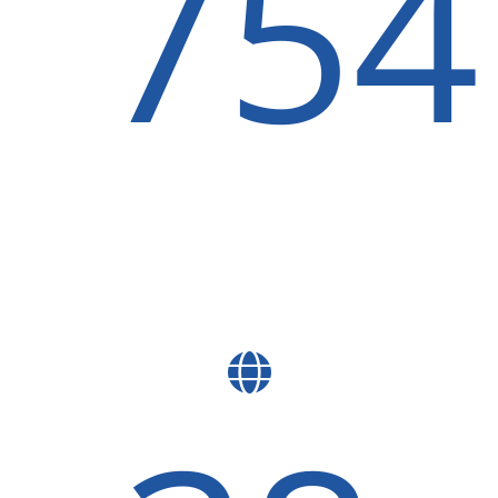
754
Teachers